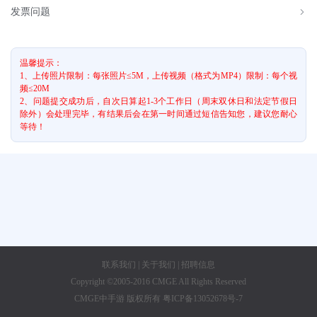
发票问题
温馨提示：
1、上传照片限制：每张照片≤5M，上传视频（格式为MP4）限制：每个视
频≤20M
2、问题提交成功后，自次日算起1-3个工作日（周末双休日和法定节假日
除外）会处理完毕，有结果后会在第一时间通过短信告知您，建议您耐心
等待！
联系我们
|
关于我们
|
招聘信息
Copyright ©2005-2016 CMGE All Rights Reserved
CMGE中手游 版权所有 粤ICP备13052678号-7