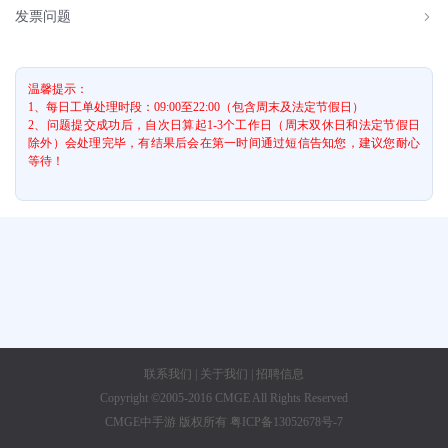
发票问题
温馨提示：
1、每日工单处理时段：09:00至22:00（包含周末及法定节假日）
2、问题提交成功后，自次日算起1-3个工作日（周末双休日和法定节假日
除外）会处理完毕，有结果后会在第一时间通过短信告知您，建议您耐心
等待！
联系我们
|
关于我们
|
招聘信息
Copyright ©2005-2016 CMGE All Rights Reserved
CMGE中手游 版权所有 粤ICP备13052678号-7