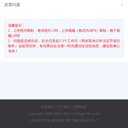
发票问题
温馨提示：
1、上传照片限制：每张照片≤5M，上传视频（格式为MP4）限制：每个视
频≤20M
2、问题提交成功后，自次日算起1-3个工作日（周末双休日和法定节假日
除外）会处理完毕，有结果后会在第一时间通过短信告知您，建议您耐心
等待！
联系我们
|
关于我们
|
招聘信息
Copyright ©2005-2016 CMGE All Rights Reserved
CMGE中手游 版权所有 粤ICP备13052678号-7